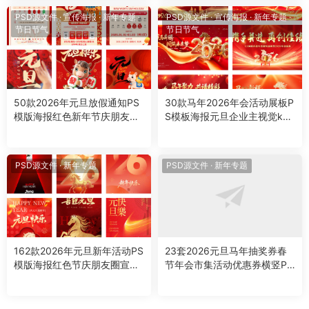
PSD源文件
·
宣传海报
·
新年专题
·
PSD源文件
·
宣传海报
·
新年专题
·
节日节气
节日节气
50款2026年元旦放假通知PS
30款马年2026年会活动展板P
模版海报红色新年节庆朋友圈
S模板海报元旦企业主视觉kv
手机设计素材
背景板设计素材
PSD源文件
·
新年专题
PSD源文件
·
新年专题
162款2026年元旦新年活动PS
23套2026元旦马年抽奖券春
模版海报红色节庆朋友圈宣传
节年会市集活动优惠券横竖PS
手机设计素材
模板设计素材