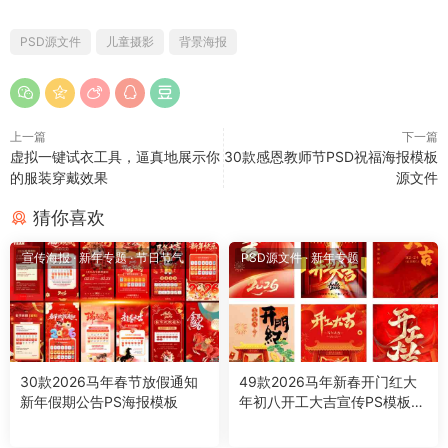
PSD源文件
儿童摄影
背景海报
上一篇
下一篇
虚拟一键试衣工具，逼真地展示你
30款感恩教师节PSD祝福海报模板
的服装穿戴效果
源文件
猜你喜欢
宣传海报
·
新年专题
·
节日节气
PSD源文件
·
新年专题
30款2026马年春节放假通知
49款2026马年新春开门红大
新年假期公告PS海报模板
年初八开工大吉宣传PS模板海
报设计素材