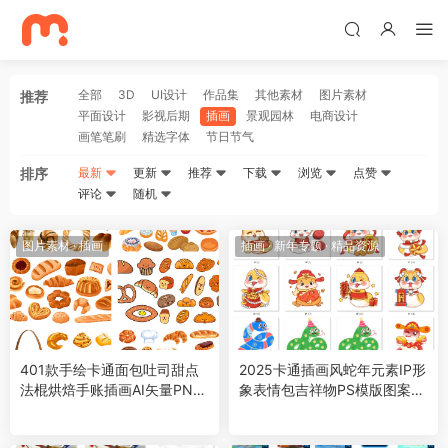
全部
3D
UI设计
作品集
其他素材
图片素材
推荐
平面设计
影视后期
插画
景观园林
电商设计
画笔笔刷
精选字体
节日节气
排序
最新
更新
推荐
下载
浏览
点赞
评论
随机
图片素材
·
插画
插画
·
新年专题
·
精品资源
401款手绘卡通面包吐司甜点
2025卡通插画风蛇年元素IP形
法棍烘焙手账插画AI矢量PNG
象表情包吉祥物PS模版图案设
免扣图设计素材
计素材50款