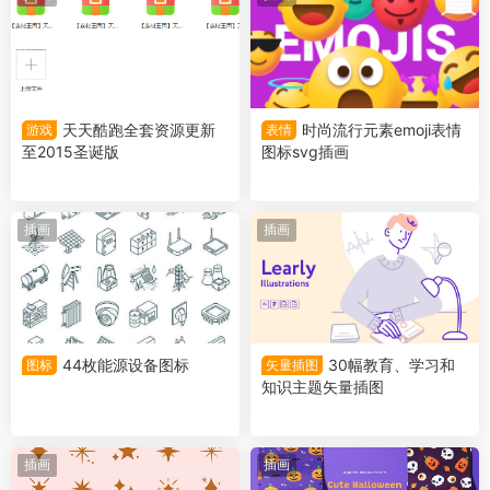
天天酷跑全套资源更新
时尚流行元素emoji表情
游戏
表情
至2015圣诞版
图标svg插画
插画
插画
44枚能源设备图标
30幅教育、学习和
图标
矢量插图
知识主题矢量插图
插画
插画