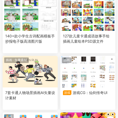
插画
插画
140+款小学生古诗配画模板手
127款儿童卡通成语故事手绘
抄报电子版高清图片版
插画儿童绘本PSD源文件
插画
·
矢量素材
插画
7套卡通人物场景插画AI矢量设
游戏CG：仙剑传奇UI
游戏
计素材
插画
插画