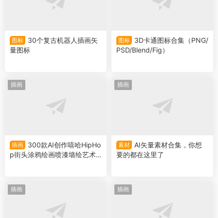
30个复古机器人插画矢
3D卡通图标合集（PNG/
图标
图标
量图标
PSD/Blend/Fig）
插画
插画
300款AI创作嘻哈HipHo
AI矢量素材合集，你想
插画
素材
p街头涂鸦绘画喷漆墙绘艺术
要的都在这里了
品挂画8K高清图片素材
插画
插画