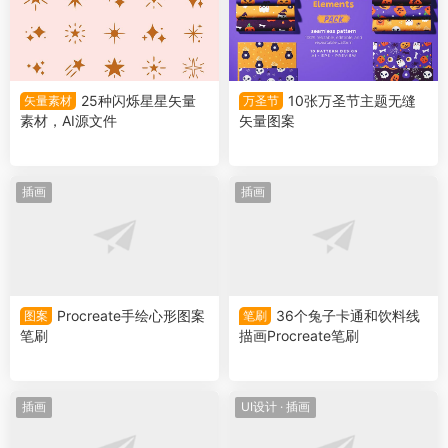
25种闪烁星星矢量
10张万圣节主题无缝
矢量素材
万圣节
素材，AI源文件
矢量图案
插画
插画
Procreate手绘心形图案
36个兔子卡通和饮料线
图案
笔刷
笔刷
描画Procreate笔刷
插画
UI设计
·
插画