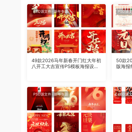
PSD源文件
·
新年专题
PSD源
49款2026马年新春开门红大年初
50款2
八开工大吉宣传PS模板海报设计
版海报
素材
设计素
PSD源文件
·
新年专题
PSD源