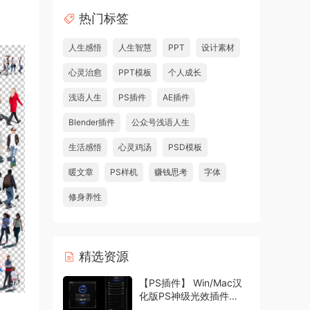
热门标签
人生感悟
人生智慧
PPT
设计素材
心灵治愈
PPT模板
个人成长
浅语人生
PS插件
AE插件
Blender插件
公众号浅语人生
生活感悟
心灵鸡汤
PSD模板
暖文章
PS样机
赚钱思考
字体
修身养性
精选资源
【PS插件】 Win/Mac汉
化版PS神级光效插件
Oniric1.3