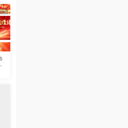
节气
S
景