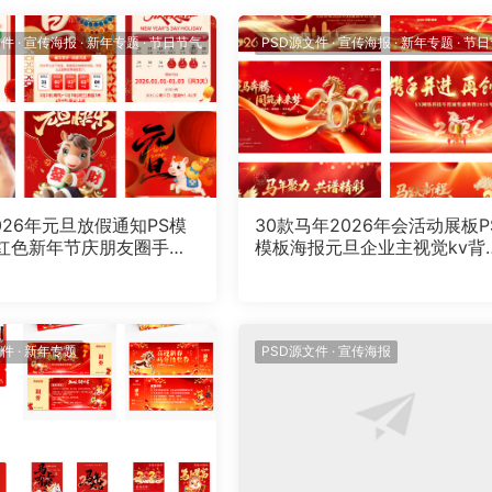
文件
·
宣传海报
·
新年专题
·
节日节气
PSD源文件
·
宣传海报
·
新年专题
·
节日
026年元旦放假通知PS模
30款马年2026年会活动展板P
红色新年节庆朋友圈手机
模板海报元旦企业主视觉kv背
材
板设计素材
文件
·
新年专题
PSD源文件
·
宣传海报