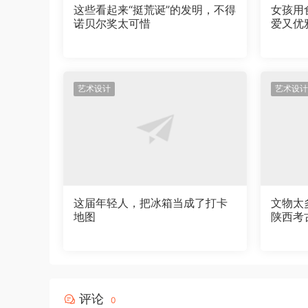
这些看起来“挺荒诞”的发明，不得
女孩用
诺贝尔奖太可惜
爱又优
艺术设计
艺术设计
这届年轻人，把冰箱当成了打卡
文物太
地图
陕西考
以看，
评论
0