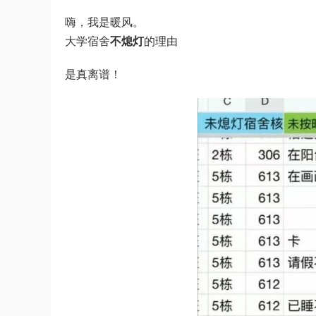
嗨，我是暖风。
大学宿舍
不熄灯
的理由
是真离谱！