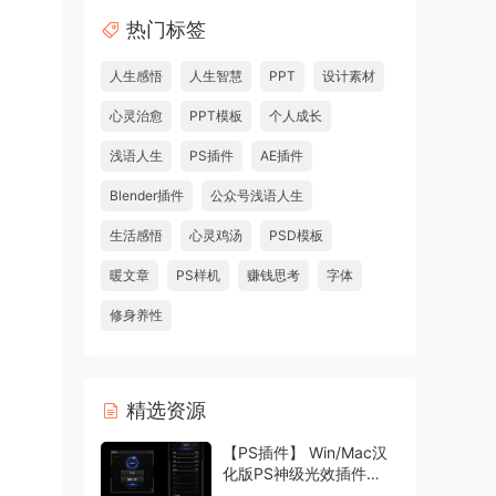
热门标签
人生感悟
人生智慧
PPT
设计素材
心灵治愈
PPT模板
个人成长
浅语人生
PS插件
AE插件
Blender插件
公众号浅语人生
生活感悟
心灵鸡汤
PSD模板
暖文章
PS样机
赚钱思考
字体
修身养性
精选资源
【PS插件】 Win/Mac汉
化版PS神级光效插件
Oniric1.3