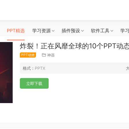
PPT精选
学习资源
插件预设
软件工具
学
炸裂！正在风靡全球的10个PPT动
PPT动效
神器
格式：
PPTX
立即下载