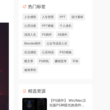
热门标签
人生感悟
人生智慧
PPT
设计素材
心灵治愈
PPT模板
个人成长
浅语人生
PS插件
AE插件
Blender插件
公众号浅语人生
生活感悟
心灵鸡汤
PSD模板
暖文章
PS样机
赚钱思考
字体
修身养性
精选资源
【PS插件】 Win/Mac汉
化版PS神级光效插件
Oniric1.3