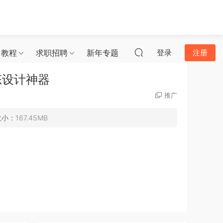
习教程
求职招聘
新年专题
登录
注册
态设计神器
推广
大小：
167.45MB