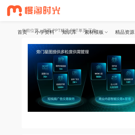
当前位置：
首页
PPT精选
PPT单页
正文
首页
小学资料
知识库
素材模板
精品资源