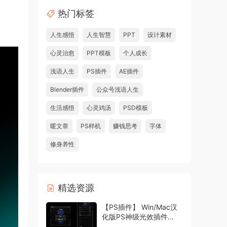
热门标签
人生感悟
人生智慧
PPT
设计素材
心灵治愈
PPT模板
个人成长
浅语人生
PS插件
AE插件
Blender插件
公众号浅语人生
生活感悟
心灵鸡汤
PSD模板
暖文章
PS样机
赚钱思考
字体
修身养性
精选资源
【PS插件】 Win/Mac汉
化版PS神级光效插件
Oniric1.3