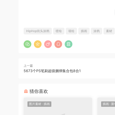
HipHop街头涂鸦
喷绘
墙绘
插画
涂鸦
素材
上一篇
5673个PS笔刷超级捆绑集合包8合1
猜你喜欢
图片素材
·
插画
插画
·
新