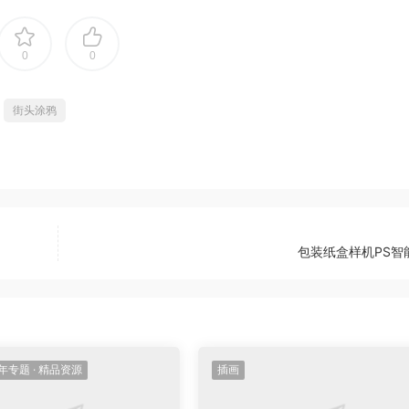
0
0
街头涂鸦
包装纸盒样机PS智
年专题
·
精品资源
插画