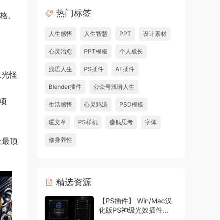
热门标签
风格、
人生感悟
人生智慧
PPT
设计素材
心灵治愈
PPT模板
个人成长
浅语人生
PS插件
AE插件
从光怪
Blender插件
公众号浅语人生
项
生活感悟
心灵鸡汤
PSD模板
暖文章
PS样机
赚钱思考
字体
上最顶
修身养性
精选资源
【PS插件】 Win/Mac汉
化版PS神级光效插件
Oniric1.3