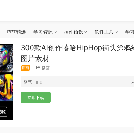
PPT精选
学习资源
插件预设
软件工具
学
300款AI创作嘻哈HipHop街头
图片素材
插画
插画
格式：
jpg
立即下载