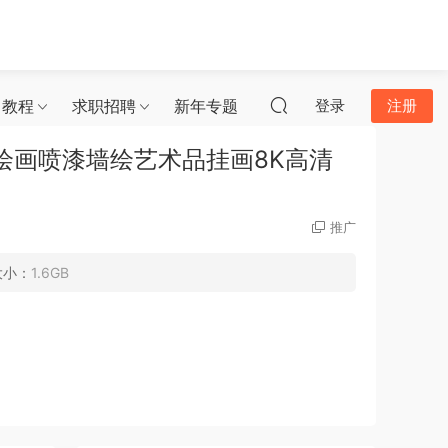
习教程
求职招聘
新年专题
登录
注册
涂鸦绘画喷漆墙绘艺术品挂画8K高清
推广
大小：
1.6GB