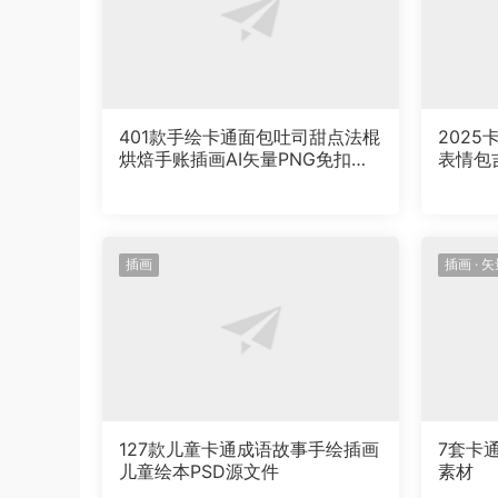
401款手绘卡通面包吐司甜点法棍
2025
烘焙手账插画AI矢量PNG免扣图
表情包
设计素材
材50款
插画
插画
·
矢
127款儿童卡通成语故事手绘插画
7套卡
儿童绘本PSD源文件
素材