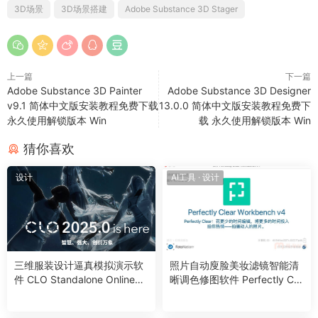
修改成你要安装的目录即可
3D场景
3D场景搭建
Adobe Substance 3D Stager
上一篇
下一篇
Adobe Substance 3D Painter
Adobe Substance 3D Designer
v9.1 简体中文版安装教程免费下载
13.0.0 简体中文版安装教程免费下
永久使用解锁版本 Win
载 永久使用解锁版本 Win
5、然后在这里更改位置到第四步指定的位置，然后点击继续开
始安装
猜你喜欢
设计
AI工具
·
设计
三维服装设计逼真模拟演示软
照片自动廋脸美妆滤镜智能清
6、点击“关闭”
件 CLO Standalone OnlineAu
晰调色修图软件 Perfectly Cle
th 2025.0.128 Win
ar WorkBench V4.7.0.2780
Win/Mac中文版