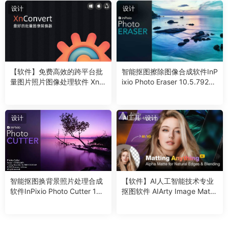
设计
设计
7.然后在安装包选择注册机鼠标右键以管理员身份运行
【软件】免费高效的跨平台批
智能抠图擦除图像合成软件InP
量图片照片图像处理软件 XnC
ixio Photo Eraser 10.5.7924.
onvert v1.104.0 Win/Mac/Lin
29043 Win
ux中文版
设计
AI工具
·
设计
8、点击Patch文件夹
智能抠图换背景照片处理合成
【软件】AI人工智能技术专业
软件InPixio Photo Cutter 10.
抠图软件 AIArty Image Matti
5.8105.27930 Win
ng v2.5 Win/Mac中文版