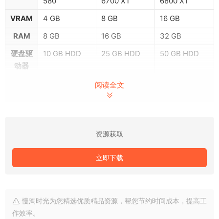
580
6700 XT
6800 XT
VRAM
4 GB
8 GB
16 GB
RAM
8 GB
16 GB
32 GB
硬盘驱
10 GB HDD
25 GB HDD
50 GB HDD
动器
阅读全文
在 Windows 操作系统上运行 Adobe Substance 3D 工具的最低
要求
Substance 3D Stager 2.1.2安装教程
资源获取
1、解压并打开下载的安装包，双击运行Set-up安装程序，解压
立即下载
需要电脑有解压程序，如没有则先安装解压软件，再解压即可。
慢淘时光为您精选优质精品资源，帮您节约时间成本，提高工
作效率。