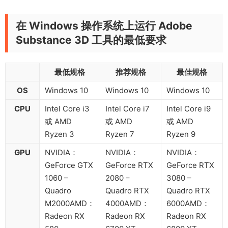
在 Windows 操作系统上运行 Adobe
Substance 3D 工具的最低要求
最低规格
推荐规格
最佳规格
OS
Windows 10
Windows 10
Windows 10
CPU
Intel Core i3
Intel Core i7
Intel Core i9
或 AMD
或 AMD
或 AMD
Ryzen 3
Ryzen 7
Ryzen 9
GPU
NVIDIA：
NVIDIA：
NVIDIA：
GeForce GTX
GeForce RTX
GeForce RTX
1060 –
2080 –
3080 –
Quadro
Quadro RTX
Quadro RTX
M2000AMD：
4000AMD：
6000AMD：
Radeon RX
Radeon RX
Radeon RX