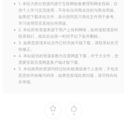
4、修饰功能
1. 本站大部分资源均源于互联网收集整理和网友投稿，仅
• 轻点照片，快速调整头部或面部朝向的角度。
供个人学习交流使用，不存在任何商业目的与商业用途。
• 去除瑕疵，打造完美无缺的柔美肌肤。
如果您下载本站文件，表示您同意只将此文件用于参考、
• 使用趣味滑块，将个人自拍转化为人物漫画。
学习使用而非其他任何用途。
2. 本站所有资源来源于用户上传和网络，如有侵权请及时
• 巧用脸型和特征识别滑块修饰面容。
联系我们，核实后会第一时间予以下架并删除。
5、绝美照片拼贴画
3. 如果您发现本站文件已经失效不能下载，请联系站长尽
• 添加即用式背景、渐变色和布局，制作独一无二的趣味拼贴
快修正。
画。
4. 本站提供的资源多数为百度网盘下载，对于大文件，您
• 使用风格转换功能轻松统一拼贴画的观感风格。
需要安装百度网盘客户端才能下载。
• 色彩显现工具可突出颜色主题，创造出惊人效果。
5. 本站推荐的资源均经过站长检测或者个人发布，不包含
• 运用剪贴簿功能或照片拼图制作器随性发挥创意灵感。
恶意软件病毒代码等，如果您发现此类问题，请尽快向站
6、添加边框和文本
长举报。
• 自定义贴纸、表情和文字，展现个人风格。
• 使用各种字体、颜色和透明度设置为照片添加趣味文本。
• 照片色彩匹配边框或特色自定义边框将让您的照片改头换面。
• 运用平移、缩放和旋转设置微调文本位置。
0
0
• 加入自定义文本或标志，轻松添加水印。
7、快速修复功能