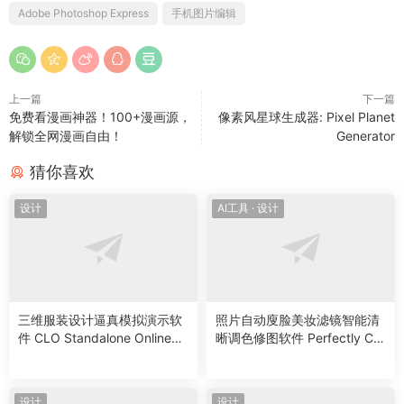
• 裁剪、拉直、旋转、翻转照片，制作可即刻分享的照片。
Adobe Photoshop Express
手机图片编辑
• 使用自动修复选项，一键调整对比度、曝光度和白平衡。
• 轻触照片，修复闭眼，呈现完美影像。
• 巧用各种简单晕影，突出照片主题。
8、虚化效果
上一篇
下一篇
免费看漫画神器！100+漫画源，
像素风星球生成器: Pixel Planet
• 运用径向虚化功能将焦点转移至特定元素，融合背景。
解锁全网漫画自由！
Generator
• 使用全图虚化功能编辑美图，打造动感效果。
9、消除噪点
猜你喜欢
• 消除颗粒感，或减少色彩噪点，制作超清晰照片。
设计
AI工具
·
设计
• 锐化细节，打造优质成像。
10、透视校正
• 使用自动设置瞬间修复扭曲图片。
• 使用转换工具校正失真镜头。
11、保存为 PNG 格式文件
三维服装设计逼真模拟演示软
照片自动廋脸美妆滤镜智能清
• 现在您可以采用 PNG 文件格式保存高对比度的清晰图片。对于
件 CLO Standalone OnlineAu
晰调色修图软件 Perfectly Cle
带有透明背景、可与其他图片叠加的数字照片和图像，该功能将
th 2025.0.128 Win
ar WorkBench V4.7.0.2780
是理想之选。
Win/Mac中文版
设计
设计