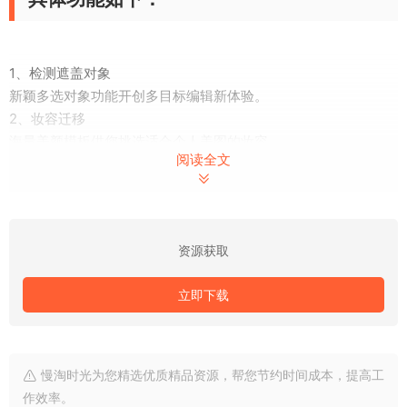
1、检测遮盖对象
新颖多选对象功能开创多目标编辑新体验。
2、妆容迁移
海量美颜模板供您挑选适合个人美图的妆容。
阅读全文
3、照片滤镜与特效
• 运用可选编辑功能处理局部图像，同时保留其余区域的原始状
态。
• 自动化智能剪贴画功能可轻松去除和替换图片背景。
资源获取
• 组合照片，创意美化您的图片。
• 魅力、哑光、黑白、肖像和双色调等多种外观滤镜让您设计唯
立即下载
美作品。
• 新增光晕、背景虚化和雨滴等全新叠加选项，一键美化照片。
• 高级修复功能可去除任何多余元素，制作可即刻分享的照片。
• 轻松拨动调整滑块，尝试各种色温、饱和度和其他效果。
慢淘时光为您精选优质精品资源，帮您节约时间成本，提高工
• 除雾功能可消除雾感，让景色变得更清晰，呈现更多细节。
作效率。