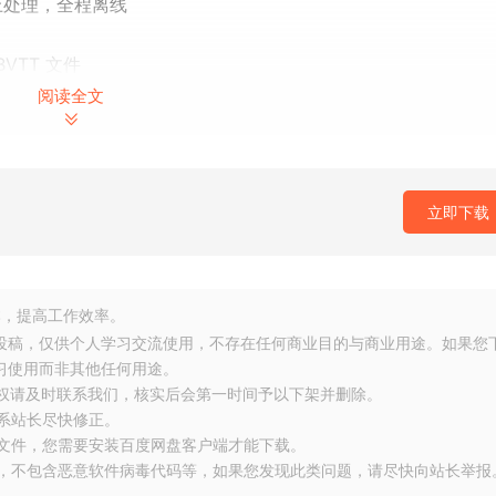
 上处理，全程离线
VTT 文件
段
阅读全文
C、M4A、MP4
优化
立即下载
知问题，确保软件运行更加顺畅。
你分享每一份的美好。感谢你的关注和阅读。
，提高工作效率。
友投稿，仅供个人学习交流使用，不存在任何商业目的与商业用途。如果您
习使用而非其他任何用途。
侵权请及时联系我们，核实后会第一时间予以下架并删除。
联系站长尽快修正。
大文件，您需要安装百度网盘客户端才能下载。
布，不包含恶意软件病毒代码等，如果您发现此类问题，请尽快向站长举报