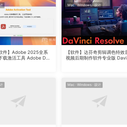
计
Mac
·
Windows
·
设计
软件】Adobe 2025全系
【软件】达芬奇剪辑调色特效
载激活工具 Adobe Do
视频后期制作软件专业版 Davi
er v1.3.1/Adobe Activati
i Resolve Studio 19.1.1 Build 
l v2.1 苹果系统Intel/ARM
Win/Mac中文版
计
Mac
·
Windows
·
设计