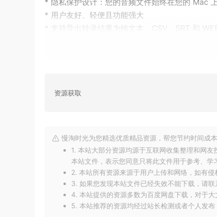
* 隐私保护设计：您的音频文件始终在您的 Mac
* 用户友好、轻便且功能强大
* 支持导出转录结果为纯文本、CSV、SRT 和 WEB
* 时间轴功能：可按单词、句子或持续时间分割片
* 支持多种输入格式，如 MP3、WAV、CAF、AIF
* 针对搭载 Apple 芯片的 Mac（M1、M2）进行
* 系统兼容性：macOS 13.0 或更高版本
资源获取
v2.4 更新说明：本次小更新主要修复了一些已
今天就与你分享到这里吧！我是[慢淘时光]，和
慢淘时光为您精选优质精品资源，帮您节约时间成本
1. 本站大部分资源均源于互联网收集整理和网
本站文件，表示您同意只将此文件用于参考、学
2. 本站所有资源来源于用户上传和网络，如有
3. 如果您发现本站文件已经失效不能下载，请
4. 本站提供的资源多数为百度网盘下载，对于
5. 本站推荐的资源均经过站长检测或者个人发