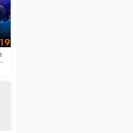
音
nc
8