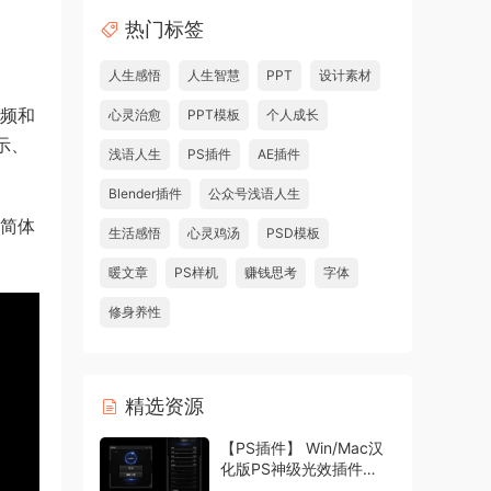
热门标签
人生感悟
人生智慧
PPT
设计素材
音频和
心灵治愈
PPT模板
个人成长
演示、
浅语人生
PS插件
AE插件
Blender插件
公众号浅语人生
和简体
生活感悟
心灵鸡汤
PSD模板
暖文章
PS样机
赚钱思考
字体
修身养性
精选资源
【PS插件】 Win/Mac汉
化版PS神级光效插件
Oniric1.3