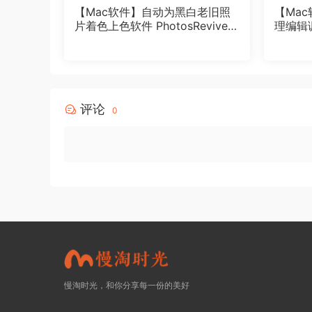
【Mac软件】自动为黑白老旧照
【Ma
片着色上色软件 PhotosRevive
理编辑调色
2.1.7（6122）Mac中文版
4.4 中
评论
0
慢淘时光，和你分享每一份的美好