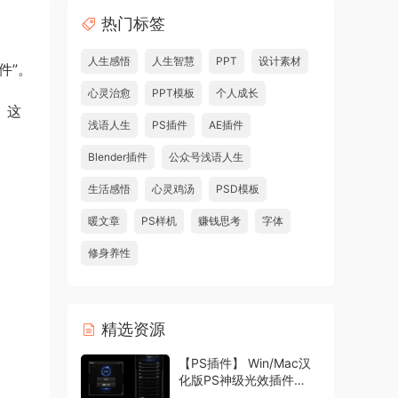
热门标签
人生感悟
人生智慧
PPT
设计素材
件”。
心灵治愈
PPT模板
个人成长
。这
浅语人生
PS插件
AE插件
Blender插件
公众号浅语人生
生活感悟
心灵鸡汤
PSD模板
暖文章
PS样机
赚钱思考
字体
修身养性
精选资源
【PS插件】 Win/Mac汉
化版PS神级光效插件
Oniric1.3