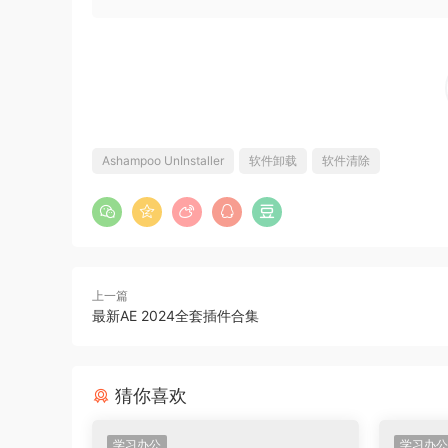
打开界面如下
Ashampoo UnInstaller
软件卸载
软件清除
输入你的邮箱地址，点击申请完全版本注册码。放
上一篇
最新AE 2024全套插件合集
猜你喜欢
学习办公
学习办公