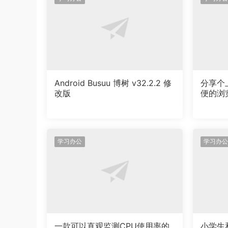
到这里就搞定了，非常简单！
接着你双击打开ashampoo_uninstaller_12_
Android Busuu 博树 v32.2.2 修
分享个
改版
便的浏
到这里就搞定了，如果你感觉申请麻烦，毛毛也给你提供
学习办公
学习办公
一款可以直观监测CPU使用率的
小学生