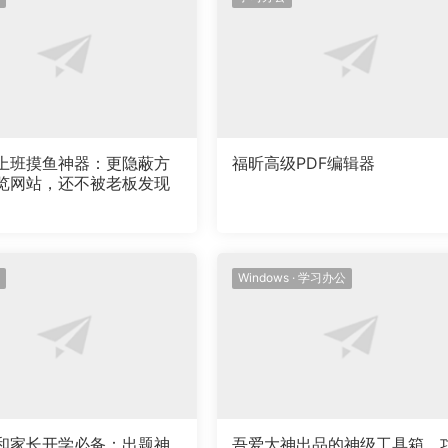
40317.exe安装程序，跟着下面操作即可。
上班摸鱼神器：更隐蔽方
福昕高级PDF编辑器
览网站，还不被老板发现
UnInstaller绿色版本，一键打开即用。
Windows
·
学习办公
和家长开学必备：出题神
吾爱大神出品的神级工具箱，