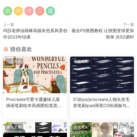
上一篇
下一篇
玛莎老师油画棒高级灰色系风景创
最全PS抠图教程 让抠图变得更加
作2023年结课
简单 共50课时
五套精品AI插画笔刷，如同五位得力助手，为设计师们的创意之
猜你喜欢
旅提供强大的支持。无论你是正在寻找新灵感的初学者，还是已
画笔笔刷
画笔笔刷
经在插画设计领域有所成就的专业人士，这些笔刷都能为你的作
品增添独特的魅力和生命力。慢淘时光希望这些工具能够成为你
创意之旅中的得力伙伴，共同探索数字艺术的无限可能。
今天就与你分享到这里吧！我是[慢淘时光]，和你分享每一份的
Procreate可爱卡通趣味儿童
51款ps/procreate人物头发毛
美好。感谢你的关注和阅读。
插画笔刷绘本风插图铅笔质感
发笔刷ipad画笔CG绘画板勾线
绘画
发丝卷发
画笔笔刷
画笔笔刷