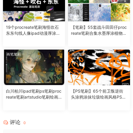
19个procreate笔刷海怪吹石
【笔刷】55套战斗田田仔proc
东东勾线人像ipad动漫厚涂铅
reate笔刷合集水墨厚涂植物褶
笔描边绘画
皱水彩
画笔笔刷
画笔笔刷
白川柏川ipad笔刷ps笔刷proc
【PS笔刷】65个前卫叛逆街
reate笔刷artstudio笔刷绘画
头涂鸦涂抹垃圾绘画风格PS笔
板绘插画
刷
评论
0