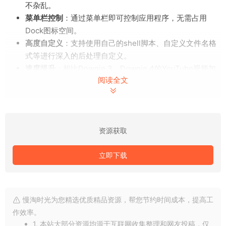
不杂乱。
菜单栏控制
：通过菜单栏即可控制应用程序，无需占用
Dock图标空间。
高度自定义
：支持使用自己的shell脚本、自定义文件名格
式等进行深入的后处理自定义。
速度提升
：相比Downie 3，Downie 4的YouTube视频加
阅读全文
载速度提升了6倍！
元数据优化
：收集的元数据可写入外部JSON文件，便于进
一步自定义处理。
改进的用户引导提取
：UGE窗口新增历史记录功能，支持
资源获取
保存收藏夹等。
更多小改进
：包括自定义命名方案、强制下载MP4选项、
立即下载
更好的取消和优先级标志等。
V4.8.3更新内容
：
慢淘时光为您精选优质精品资源，帮您节约时间成本，提高工
改进
：优化了抖音、Instagram、x(原Twister)、小红书等
作效率。
网站的支持。
1. 本站大部分资源均源于互联网收集整理和网友投稿，仅