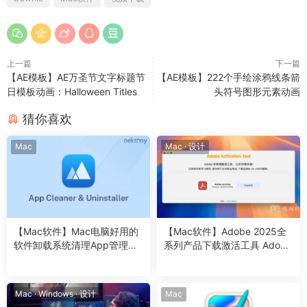
上一篇
下一篇
【AE模板】AE万圣节文字标题节
【AE模板】222个手绘涂鸦线条箭
日模板动画：Halloween Titles
头符号图形元素动画
猜你喜欢
Mac
Mac
·
设计
【Mac软件】Mac电脑好用的
【Mac软件】Adobe 2025全
软件卸载系统清理App管理软
系列产品下载激活工具 Adobe
件 App Cleaner & Uninstaller
Downloader v1.3.1/Adobe Ac
8.7.1 (2044) 中文版
tivation Tool v2.1 苹果系统Int
el/ARM平台
Mac
·
Windows
·
设计
Mac