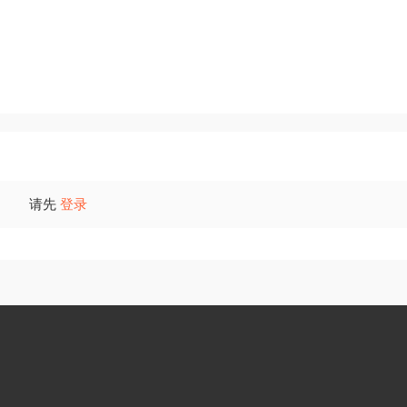
颜色搭配美观，礼盒设计独特，而且还非常实用。
氛身体乳以及一块香砖挂件。
请先
登录