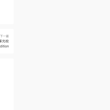
下一篇
色曝光校
ition
之处