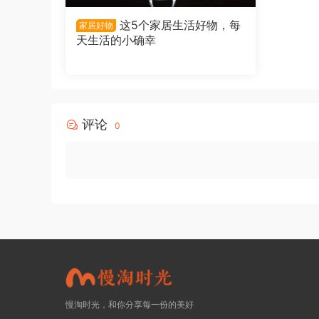
展现出满满的艺术感。
这5个家居生活好物，每
家居好物
天生活的小确幸
https://s.click.taobao.com/5d1OLwt
02.且悠街角花摊礼盒
且悠街角花摊礼盒是一份非常贴心的礼物。它不仅
评论
0
这款礼盒内包含了一瓶香氛沐浴露、一瓶角鲨烷香
慢淘时光，和你分享每一份的美好