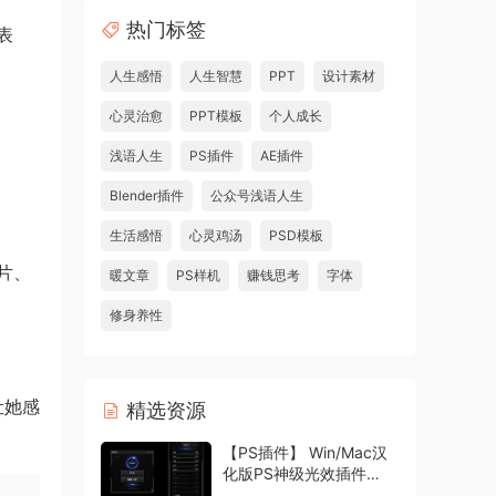
热门标签
表
人生感悟
人生智慧
PPT
设计素材
心灵治愈
PPT模板
个人成长
浅语人生
PS插件
AE插件
Blender插件
公众号浅语人生
生活感悟
心灵鸡汤
PSD模板
片、
暖文章
PS样机
赚钱思考
字体
修身养性
让她感
精选资源
【PS插件】 Win/Mac汉
化版PS神级光效插件
Oniric1.3