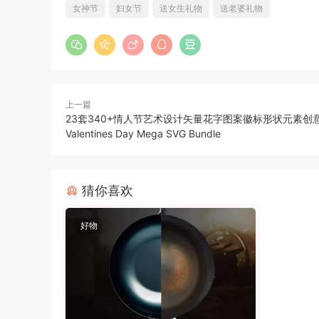
女神节
妇女节
送女生礼物
送老婆礼物
上一篇
23套340+情人节艺术设计矢量花字图案徽标形状元素创
Valentines Day Mega SVG Bundle
猜你喜欢
好物
下方则点缀着娇嫩欲滴、肉嘟嘟的花瓣，增添了一