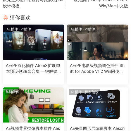
设计模板
Win/Mac中文版
猜你喜欢
AE插件
·
Pr插件
AE插件
·
Pr插件
AE/PR汉化插件 AtomX扩展脚
AE/PR电影级视频调色插件 Sh
本预设包38套合集 一键解锁
ift for Adobe V1.2 Win附使用
高效的视频后期特效转场剪辑
教程
包装 Win/Mac
AE插件
AE插件
·
脚本预设
AE视频背景抠像脚本插件 Aes
AE矢量图形层编辑脚本 Aescri