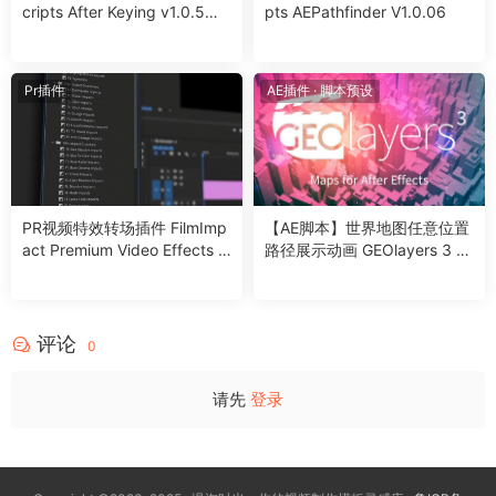
cripts After Keying v1.0.5附
pts AEPathfinder V1.0.06
使用教程
Pr插件
AE插件
·
脚本预设
PR视频特效转场插件 FilmImp
【AE脚本】世界地图任意位置
act Premium Video Effects V
路径展示动画 GEOlayers 3 v
25.2.10 For Premiere CC 201
1.14.1 +使用教程
5 – CC2025 Win
评论
0
请先
登录