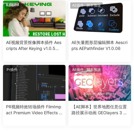
AE插件
AE插件
·
脚本预设
AE视频背景抠像脚本插件 Aes
AE矢量图形层编辑脚本 Aescri
cripts After Keying v1.0.5附
pts AEPathfinder V1.0.06
使用教程
Pr插件
AE插件
·
脚本预设
PR视频特效转场插件 FilmImp
【AE脚本】世界地图任意位置
act Premium Video Effects V
路径展示动画 GEOlayers 3 v
25.2.10 For Premiere CC 201
1.14.1 +使用教程
5 – CC2025 Win