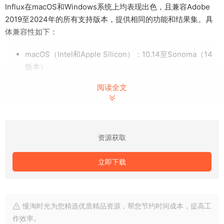
Influx在macOS和Windows系统上均表现出色，且兼容Adobe
2019至2024年的所有支持版本，提供相同的功能和结果集。具
体兼容性如下：
macOS（Intel和Apple Silicon）：10.14至Sonoma（14
版本）
Windows：10、11
阅读全文
Adobe软件：After Effects、Premiere Pro、Media
Encoder CC 2019至2024；Audition 2020至2024
关于版本更新，Influx不断更新以提供更好的用户体验。例如：
资源获取
v1.5.3（Windows）：安装程序、桌面和插件现已重新使
用官方证书进行签名，以降低被防病毒软件误报为恶意软
立即下载
件的风险。
v1.5.0（Mac）：改进了对新色度子采样格式的支持，如
YUV 444 8 bpc、带Alpha的YUVA 444 8 bpc、YUV 422
慢淘时光为您精选优质精品资源，帮您节约时间成本，提高工
8 bpc和420 10 bpc。现在，更多素材可以最高源质量进行
作效率。