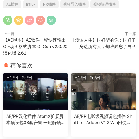
AE插件
Influx
PR插件
视频导入插件
视频解码插件
上一篇
下一篇
【AE脚本】AE软件一键快速输出
【浅语人生】讨好型的你：讨好了
GIF动图格式脚本 GifGun v2.0.20
身边所有人，却唯独忘了自己
汉化版 2.62
猜你喜欢
AE插件
·
Pr插件
AE插件
·
Pr插件
AE/PR汉化插件 AtomX扩展脚
AE/PR电影级视频调色插件 Sh
本预设包38套合集 一键解锁
ift for Adobe V1.2 Win附使用
高效的视频后期特效转场剪辑
教程
包装 Win/Mac