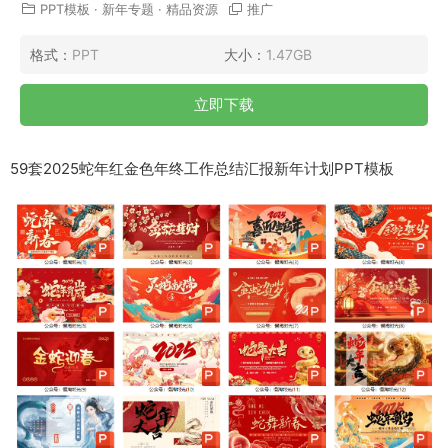
PPT模板
·
新年专题
·
精品资源
推广
格式：
PPT
大小：
1.47GB
立即下载
59套2025蛇年红金色年终工作总结汇报新年计划PPT模板