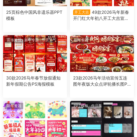
25页棕色中国风非遗乐器PPT
49款2026马年新春
开工大吉
模板
开门红大年初八开工大吉宣传
PS模板海报设计素材
宣传海报
·
新年专题
·
节日节气
新年专题
30款2026马年春节放假通知
23款2026马年活动宣传五连
新年假期公告PS海报模板
图年夜饭大众点评轮播长图PS
模版海报设计素材
新年专题
PPT模板
·
作品集