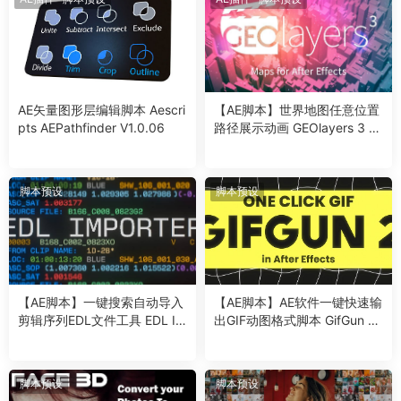
AE矢量图形层编辑脚本 Aescri
【AE脚本】世界地图任意位置
pts AEPathfinder V1.0.06
路径展示动画 GEOlayers 3 v
1.14.1 +使用教程
脚本预设
脚本预设
【AE脚本】一键搜索自动导入
【AE脚本】AE软件一键快速输
剪辑序列EDL文件工具 EDL Im
出GIF动图格式脚本 GifGun v
porter v1.0.0 汉化版 +使用教
2.0.20 汉化版 2.62
程
脚本预设
脚本预设