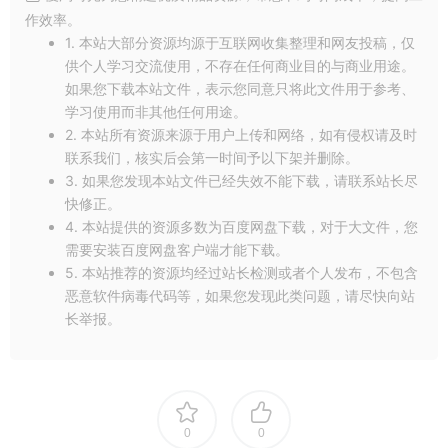
作效率。
1. 本站大部分资源均源于互联网收集整理和网友投稿，仅
供个人学习交流使用，不存在任何商业目的与商业用途。
如果您下载本站文件，表示您同意只将此文件用于参考、
学习使用而非其他任何用途。
2. 本站所有资源来源于用户上传和网络，如有侵权请及时
联系我们，核实后会第一时间予以下架并删除。
3. 如果您发现本站文件已经失效不能下载，请联系站长尽
此外，我们还为这款样机提供了2个视角（侧面和背面），让你
快修正。
能够全方位地展示你的创意作品。无论是拍摄宣传照片还是制作
4. 本站提供的资源多数为百度网盘下载，对于大文件，您
需要安装百度网盘客户端才能下载。
个人作品集，这款样机都能满足你的需求。
5. 本站推荐的资源均经过站长检测或者个人发布，不包含
恶意软件病毒代码等，如果您发现此类问题，请尽快向站
更令人惊喜的是，这款耐克Air Max 90 Photoshop样机的背景也
长举报。
是可以修改的！你可以根据自己的需要，轻松更换背景图案和颜
色，让你的作品更加出彩。
这款样机的使用也非常简单，通过组和智能对象的方式，你可以
轻松地对各个部分进行调整和编辑。无论是初学者还是专业设计
0
0
师，都能快速上手，轻松打造出属于自己的耐克Air Max 90鞋