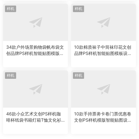
样机
样机
34款户外场景购物袋帆布袋文
10款棉质袜子中筒袜印花文创
创品牌PS样机智能贴图模版设
品牌PS样机智能贴图模板设计
计素材
素材
样机
样机
46款小众艺术文创PS样机咖
10款手持票劵卡卷门票优惠卷
啡杯纸袋书籍灯箱T恤文化衫
文创PS样机模版智能贴图设计
模版设计素材
素材