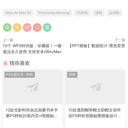
款。
Nike Air Max 90
Photoshop Mockup
PS样机
球鞋
运动鞋
上一篇
下一篇
10个 WPS特供版，珍藏级！一键
【PPT模板】数据统计-黑色背景
激活永久使用 支持安卓/Win/Mac
当然，这款样机的最大亮点在于它的100%可定制性。你可以上传
自己的图案、颜色等元素，将你的创意发挥到极致。无论是个人
猜你喜欢
爱好还是商业需求，这款样机都能满足你对个性化的追求。
PSD源文件
·
样机
样机
关于文件方面，这款耐克Air Max 90 Photoshop样机以PSD格式
提供，文件大小为437.6MB，分辨率为5400 X 3876 PX（300
DPI），确保你在编辑和打印时都能获得清晰细腻的效果。
今天就与你分享到这里吧！我是[慢淘时光]，和你分享每一份的
12款光影时尚杂志画册书本手
10款遮阳帽草帽太阳帽文创毕
美好。感谢你的关注和阅读。
册PS样机封面内页vi智能贴图
设PS样机智能贴图模板设计素
设计素材
材