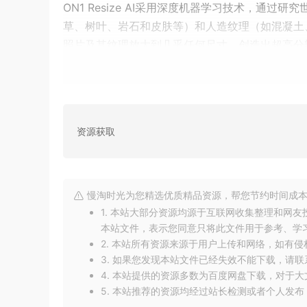
ON1 Resize AI采用深度机器学习技术，通
草、树叶、岩石和皮肤等）和人造纹理（如混凝土
照片及其纹理放大到几乎任何尺寸，创造出超高分
多重应用
ON1 Resize AI 2023.5可以独立运行，也可以作为Ado
应用程序的插件使用。
资源获取
这种多重应用使其成为摄影师工作流程中不可或缺
在Capture One和Lightroom中，您可以轻松进行
慢淘时光为您精选优质精品资源，帮您节约时间成本
能够处理分层文件，包括遮罩、Alpha通道、文本
1. 本站大部分资源均源于互联网收集整理和网
择。
本站文件，表示您同意只将此文件用于参考、学
2. 本站所有资源来源于用户上传和网络，如有
3. 如果您发现本站文件已经失效不能下载，请
4. 本站提供的资源多数为百度网盘下载，对于
5. 本站推荐的资源均经过站长检测或者个人发