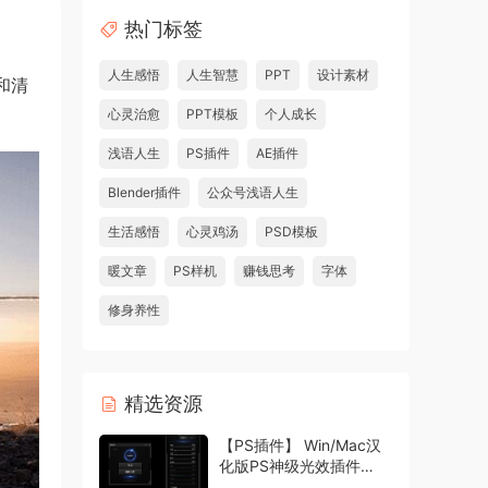
热门标签
人生感悟
人生智慧
PPT
设计素材
和清
心灵治愈
PPT模板
个人成长
浅语人生
PS插件
AE插件
Blender插件
公众号浅语人生
生活感悟
心灵鸡汤
PSD模板
暖文章
PS样机
赚钱思考
字体
修身养性
精选资源
【PS插件】 Win/Mac汉
化版PS神级光效插件
Oniric1.3