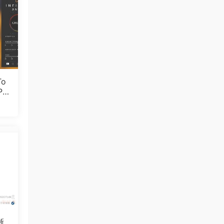
To
Ph
晰