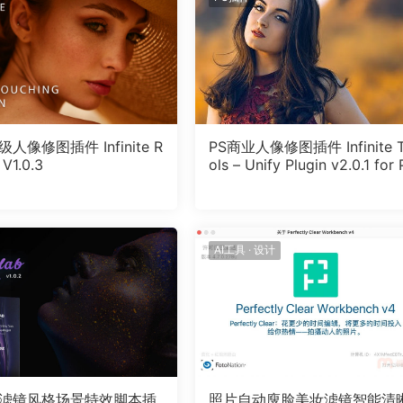
人像修图插件 Infinite R
PS商业人像修图插件 Infinite 
 V1.0.3
ols – Unify Plugin v2.0.1 for 
otoshop Win
AI工具
·
设计
片滤镜风格场景特效脚本插
照片自动廋脸美妆滤镜智能清