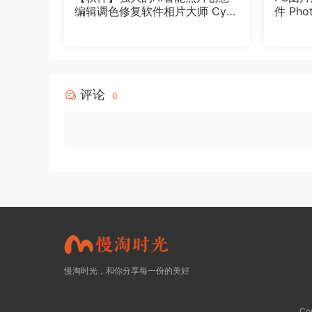
编辑调色修复软件相片大师 Cyb
件 Phot
erLink PhotoDirector Ultra 202
ools V
5 v16.4.1715.0 Win中文版
评论
0
慢淘时光，和你分享每一份的美好
Co