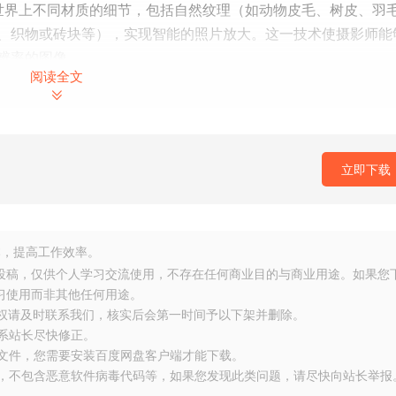
过研究世界上不同材质的细节，包括自然纹理（如动物皮毛、树皮、羽
、织物或砖块等），实现智能的照片放大。这一技术使摄影师能
辨率的图像。
阅读全文
be Lightroom、Photoshop、Capture One和Apple Phot
立即下载
的一部分。
批处理，提高工作效率。而在Adobe Photoshop中，ON1 Resize
，提高工作效率。
以及RGB、CMYK、灰度和LAB调整层，为您提供更多的灵活性
友投稿，仅供个人学习交流使用，不存在任何商业目的与商业用途。如果您
习使用而非其他任何用途。
侵权请及时联系我们，核实后会第一时间予以下架并删除。
联系站长尽快修正。
大文件，您需要安装百度网盘客户端才能下载。
布，不包含恶意软件病毒代码等，如果您发现此类问题，请尽快向站长举报