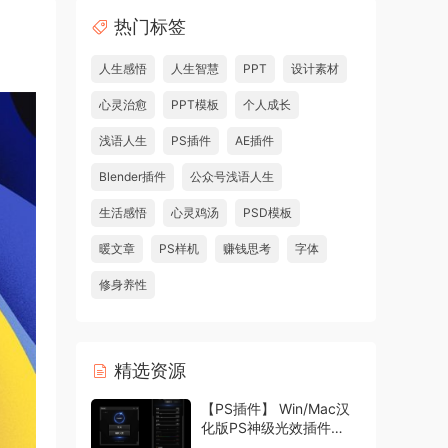
热门标签
人生感悟
人生智慧
PPT
设计素材
心灵治愈
PPT模板
个人成长
浅语人生
PS插件
AE插件
Blender插件
公众号浅语人生
生活感悟
心灵鸡汤
PSD模板
暖文章
PS样机
赚钱思考
字体
修身养性
精选资源
【PS插件】 Win/Mac汉
化版PS神级光效插件
Oniric1.3