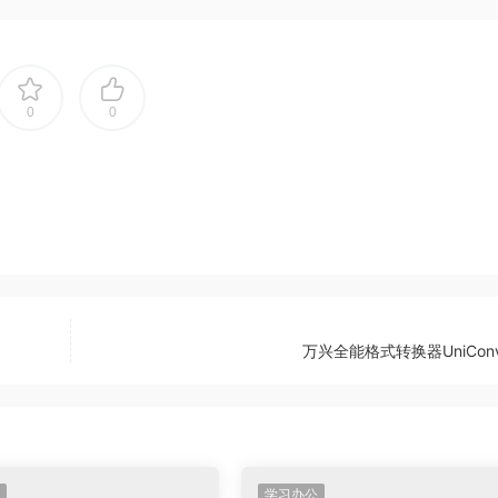
0
0
万兴全能格式转换器UniConve
学习办公