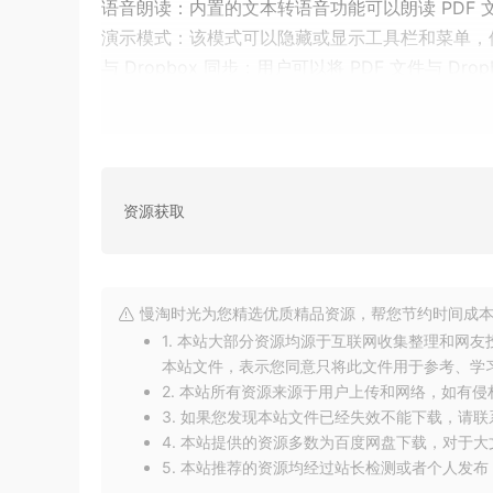
语音朗读：内置的文本转语音功能可以朗读 PDF
演示模式：该模式可以隐藏或显示工具栏和菜单，使
与 Dropbox 同步：用户可以将 PDF 文件与 D
导出为其他格式：PDF Reader Pro 支持将 PD
图像和 CSV 等。
综上所述，PDF Reader Pro 是一款全面且强
官网：
https://www.pdfreaderpro.com/
资源获取
今天就与你分享到这里吧！我是[慢淘时光]，和
慢淘时光为您精选优质精品资源，帮您节约时间成本
1. 本站大部分资源均源于互联网收集整理和网
本站文件，表示您同意只将此文件用于参考、学
2. 本站所有资源来源于用户上传和网络，如有
3. 如果您发现本站文件已经失效不能下载，请
4. 本站提供的资源多数为百度网盘下载，对于
5. 本站推荐的资源均经过站长检测或者个人发