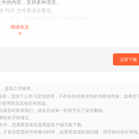
 文件的内容，支持多种语言。
 PDF 文件更适合展示。
ropbox 同步，方便在不同设备上查看和编辑。
阅读全文
F 文件导出为多种格式，如 Word、PPT、Excel、RTF、HTML、
大的 PDF 阅读和编辑软件，能够满足用户的各种需求。
立即下载
你分享每一份的美好。感谢你的关注和阅读。
，提高工作效率。
友投稿，仅供个人学习交流使用，不存在任何商业目的与商业用途。如果您
习使用而非其他任何用途。
侵权请及时联系我们，核实后会第一时间予以下架并删除。
联系站长尽快修正。
大文件，您需要安装百度网盘客户端才能下载。
布，不包含恶意软件病毒代码等，如果您发现此类问题，请尽快向站长举报