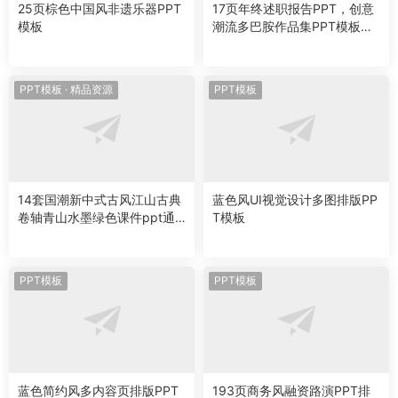
25页棕色中国风非遗乐器PPT
17页年终述职报告PPT，创意
模板
潮流多巴胺作品集PPT模板作
品排版
PPT模板
·
精品资源
PPT模板
14套国潮新中式古风江山古典
蓝色风UI视觉设计多图排版PP
卷轴青山水墨绿色课件ppt通
T模板
用模板素材
PPT模板
PPT模板
蓝色简约风多内容页排版PPT
193页商务风融资路演PPT排