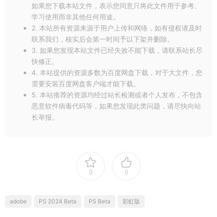
如果您下载本站文件，表示您同意只将此文件用于参考、
学习使用而非其他任何用途。
2. 本站所有资源来源于用户上传和网络，如有侵权请及时
联系我们，核实后会第一时间予以下架并删除。
使用指南
3. 如果您发现本站文件已经失效不能下载，请联系站长尽
快修正。
4. 本站提供的资源多数为百度网盘下载，对于大文件，您
系统要求
：为了确保软件的正常运行，用户需确保系统为
需要安装百度网盘客户端才能下载。
Windows 10至Windows 11的64位版本，并安装最新版本
5. 本站推荐的资源均经过站长检测或者个人发布，不包含
的Microsoft Visual C++ 2005至2019。
恶意软件病毒代码等，如果您发现此类问题，请尽快向站
安装方式
：提供了一键安装的便捷方式，简化安装流程。
长举报。
注意事项
区域限制
：请注意，Adobe已对来自中国大陆地区的IP地
0
0
址实施了限制，可能导致部分功能无法正常使用。
正版与软件兼容性
：对于需要Adobe全家桶正版软件或
adobe
PS 2024 Beta
PS Beta
彩虹版
Photoshop与AI等软件的协同使用者，请通过指定链接
（点击查看）获取更多信息。