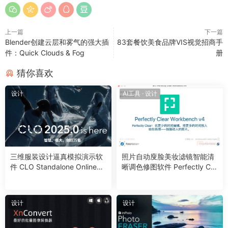
尽管存在区域限制，Photoshop 2024 Beta 25.12凭借其创新的
上一篇
下一篇
AI创意填充功能和Neural Filters插件，仍为创意工作者们带来了
Blender创建云层和雾气的强大插
83套餐饮美食品牌VIS视觉招商手
前所未有的编辑体验与工作效率提升。我们鼓励广大设计师积极
件：Quick Clouds & Fog
册
尝试并享受这一创新成果。
猜你喜欢
今天就与你分享到这里吧！我是[慢淘时光]。感谢你的关注和阅
设计
AI工具
·
设计
读。
三维服装设计逼真模拟演示软
照片自动廋脸美妆滤镜智能清
件 CLO Standalone OnlineAu
晰调色修图软件 Perfectly Cle
th 2025.0.128 Win
ar WorkBench V4.7.0.2780
Win/Mac中文版
设计
设计