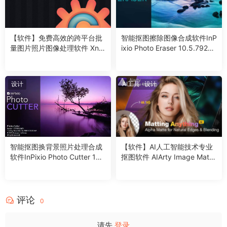
【软件】免费高效的跨平台批
智能抠图擦除图像合成软件InP
量图片照片图像处理软件 XnC
ixio Photo Eraser 10.5.7924.
onvert v1.104.0 Win/Mac/Lin
29043 Win
ux中文版
设计
AI工具
·
设计
智能抠图换背景照片处理合成
【软件】AI人工智能技术专业
软件InPixio Photo Cutter 10.
抠图软件 AIArty Image Matti
5.8105.27930 Win
ng v2.5 Win/Mac中文版
评论
0
请先
登录