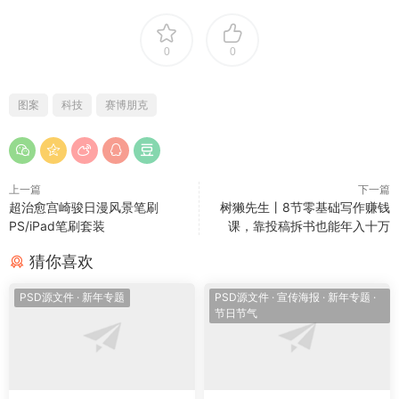
0
0
图案
科技
赛博朋克
上一篇
下一篇
超治愈宫崎骏日漫风景笔刷
树獭先生丨8节零基础写作赚钱
PS/iPad笔刷套装
课，靠投稿拆书也能年入十万
猜你喜欢
PSD源文件
·
新年专题
PSD源文件
·
宣传海报
·
新年专题
·
节日节气