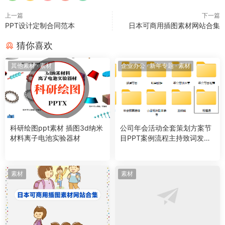
上一篇
下一篇
PPT设计定制合同范本
日本可商用插图素材网站合集
猜你喜欢
其他素材
·
素材
企业办公
·
新年专题
·
素材
科研绘图ppt素材 插图3d纳米
公司年会活动全套策划方案节
材料离子电池实验器材
目PPT案例流程主持致词发言
稿
素材
素材