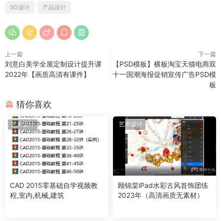
3D设计
产品设计
上一篇
下一篇
刘意白美学全屋定制设计提升课
【PSD模板】横板淘宝天猫电商双
2022年【画质高清有课件】
十一国潮海报促销宣传广告PSD模
板
猜你喜欢
艺术设计
艺术设计
CAD 2015零基础自学视频教
顾锦棠iPad水彩古风首饰团练
程,室内,机械,建筑
2023年（高清画质无素材）