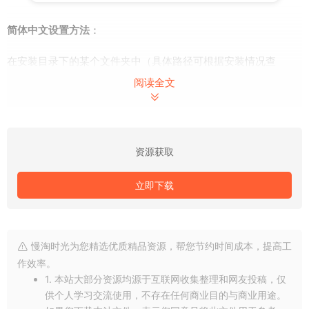
简体中文设置方法
：
在安装目录下的某个文件夹中（具体路径可根据安装情况查
找），找到名为
的文件并将其改名。接着，将
tw
zh_CN.qm
阅读全文
文件改名为
。完成这些步骤后，软件界面即可切换
zh_TW.qm
为简体中文。
资源获取
立即下载
慢淘时光为您精选优质精品资源，帮您节约时间成本，提高工
作效率。
软件资源使用
：
1. 本站大部分资源均源于互联网收集整理和网友投稿，仅
供个人学习交流使用，不存在任何商业目的与商业用途。
在Wondershare Filmora中，所有的素材、音效和转场效果都可