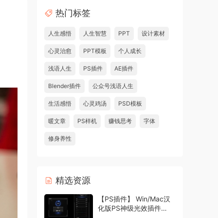
热门标签
人生感悟
人生智慧
PPT
设计素材
心灵治愈
PPT模板
个人成长
浅语人生
PS插件
AE插件
Blender插件
公众号浅语人生
生活感悟
心灵鸡汤
PSD模板
暖文章
PS样机
赚钱思考
字体
修身养性
精选资源
【PS插件】 Win/Mac汉
化版PS神级光效插件
Oniric1.3