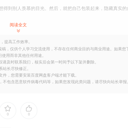
想得到别人羡慕的目光。然后，就把自己包装起来，隐藏真实的
阅读全文
就是学会接受自己。
”
轻松，不会那么累。
，提高工作效率。
友投稿，仅供个人学习交流使用，不存在任何商业目的与商业用途。如果您
是不一样的。
习使用而非其他任何用途。
侵权请及时联系我们，核实后会第一时间予以下架并删除。
，我们的生活才能从容。
联系站长尽快修正。
力的活，会消耗我们很多的能量。
大文件，您需要安装百度网盘客户端才能下载。
得太快，后面就没劲跑了，你说是吧。
布，不包含恶意软件病毒代码等，如果您发现此类问题，请尽快向站长举报
可而止的欲望叫梦想。”
胜未来的种种挫折。
发来源：工号-浅语人生）
0
0