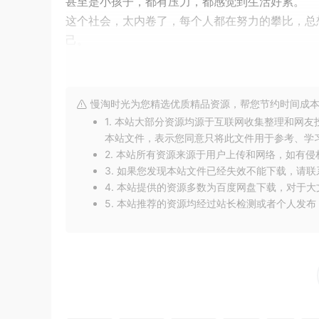
甚至是小孩子，都有压力，都感觉到生活好累。
这个社会，太内卷了，每个人都在努力的攀比，总
己。
为什么不接纳自己呢？
心理学家荣格说过：“
我们的一生，最重要的功课
从内心认可自己，懂得和不完美和解，你活的才能
慢淘时光为您精选优质精品资源，帮您节约时间成本
不要活的太用力。
1. 本站大部分资源均源于互联网收集整理和网
努力和用力，是两个词，努力的活，和用力的活，
本站文件，表示您同意只将此文件用于参考、学
2. 本站所有资源来源于用户上传和网络，如有
凡事顺其自然，尽力而为就好了。事事能做到适度
3. 如果您发现本站文件已经失效不能下载，请
而你要是太用力了，反而是事与愿违。而且，太用
4. 本站提供的资源多数为百度网盘下载，对于
人生是一场马拉松，慢慢跑就可以了，你前一段跑
5. 本站推荐的资源均经过站长检测或者个人发
不是有这样一句话吗：“适可而止的贪婪叫努力，适
所以啊，放下你的执念，享受现在，就好了。
何必过于执着，过于用力呢？今天的开心，可以战
点亮[
赞和在看
]，让爱和好运都流向你。（文章首