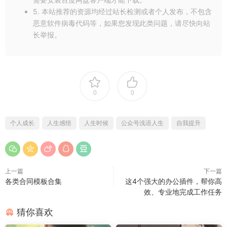
5. 本站推荐的资源均经过站长检测或者个人发布，不包含
https://mp.weixin.qq.com/s/T3dlDOi9RHiAi8WcnUBGQg
）
恶意软件病毒代码等，如果您发现此类问题，请尽快向站
长举报。
0
0
个人成长
人生感悟
人生时候
公众号浅语人生
自我提升
上一篇
下一篇
各类合同模板合集
这4个强大的办公插件，帮你高
效、专业地完成工作任务
猜你喜欢