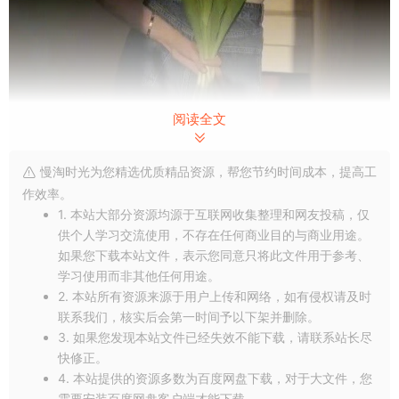
阅读全文
2
慢淘时光为您精选优质精品资源，帮您节约时间成本，提高工
生活啊，是自己的，人生也是自己的。
作效率。
学得安静，才能读懂生活的苦难；锤炼自己，才能让自己越来越
1. 本站大部分资源均源于互联网收集整理和网友投稿，仅
强大。
供个人学习交流使用，不存在任何商业目的与商业用途。
多在事情上磨练自己，磨练自己的心性。
如果您下载本站文件，表示您同意只将此文件用于参考、
遇事不急，平静对待，从容处之。
学习使用而非其他任何用途。
做人做事，谦虚谨慎，保持低调，始终安静。
2. 本站所有资源来源于用户上传和网络，如有侵权请及时
不炫耀、不焦躁，不迎合。
联系我们，核实后会第一时间予以下架并删除。
安静的修身，养性。久而久之，你会发现，自己变得
豁达、成
3. 如果您发现本站文件已经失效不能下载，请联系站长尽
熟、稳重、自在、随意
。如此，岂不妙哉？
快修正。
点亮[
赞和在看
]，让爱和好运都流向你。(文章来源公号：浅语人
4. 本站提供的资源多数为百度网盘下载，对于大文件，您
生，链接：
需要安装百度网盘客户端才能下载。