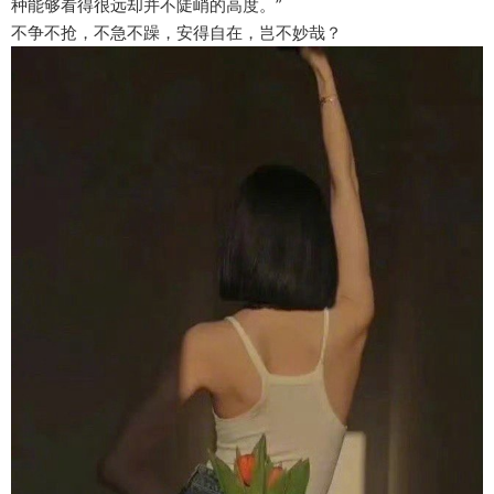
种能够看得很远却并不陡峭的高度。”
不争不抢，不急不躁，安得自在，岂不妙哉？