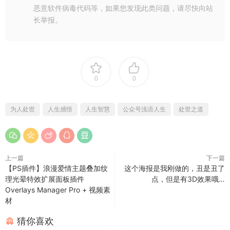
恶意软件病毒代码等，如果您发现此类问题，请尽快向站
长举报。
0
0
为人处世
人生感悟
人生智慧
公众号浅语人生
处世之道
上一篇
下一篇
【PS插件】浪漫爱情主题叠加纹
这个海报是我刚做的，​丑是丑了
理光晕特效扩展面板插件
点，但是有3D效果哦…
Overlays Manager Pro + 视频素
材
猜你喜欢