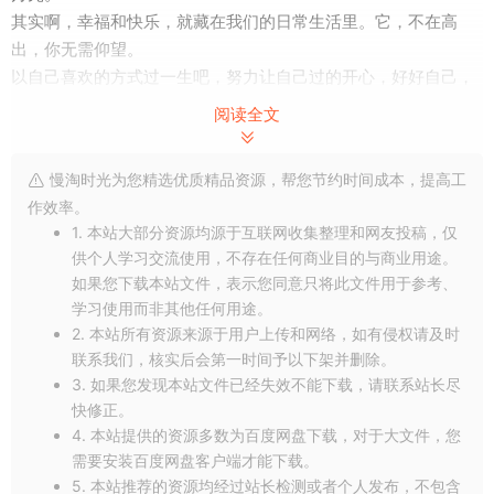
其实啊，幸福和快乐，就藏在我们的日常生活里。它，不在高
出，你无需仰望。
以自己喜欢的方式过一生吧，努力让自己过的开心，好好自己，
也爱你爱的人。
阅读全文
点亮[
赞和在看
]，让爱和好运都流向你。（文章来源公号：浅语
人生，链接：
慢淘时光为您精选优质精品资源，帮您节约时间成本，提高工
https://mp.weixin.qq.com/s/WJoBT70WQrNCQxG4A0V5LA
）
作效率。
1. 本站大部分资源均源于互联网收集整理和网友投稿，仅
供个人学习交流使用，不存在任何商业目的与商业用途。
如果您下载本站文件，表示您同意只将此文件用于参考、
学习使用而非其他任何用途。
2. 本站所有资源来源于用户上传和网络，如有侵权请及时
联系我们，核实后会第一时间予以下架并删除。
3. 如果您发现本站文件已经失效不能下载，请联系站长尽
快修正。
4. 本站提供的资源多数为百度网盘下载，对于大文件，您
需要安装百度网盘客户端才能下载。
5. 本站推荐的资源均经过站长检测或者个人发布，不包含