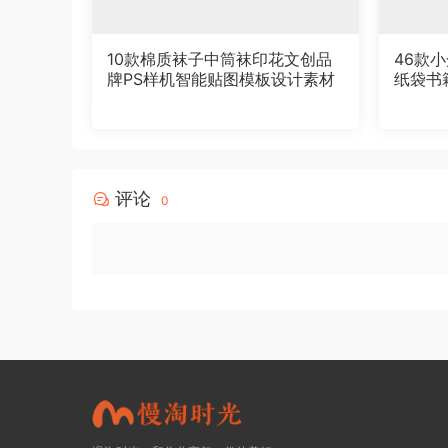
10款棉质袜子中筒袜印花文创品
46款
牌PS样机智能贴图模板设计素材
纸袋书
素材
评论
0