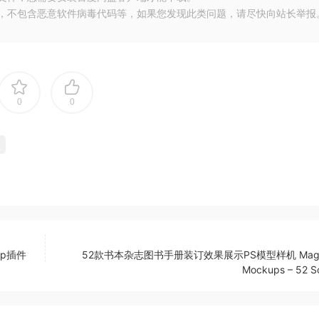
布，不包含恶意软件病毒代码等，如果您发现此类问题，请尽快向站长举报
0
0
你分享每一份的美好。感谢你的关注和阅读。
op插件
52款书本杂志图书手册装订效果展示PS模型样机 Maga
Mockups – 52 S