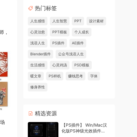
热门标签
人生感悟
人生智慧
PPT
设计素材
师，
心灵治愈
PPT模板
个人成长
浅语人生
PS插件
AE插件
Blender插件
公众号浅语人生
生活感悟
心灵鸡汤
PSD模板
暖文章
PS样机
赚钱思考
字体
修身养性
精选资源
和场
【PS插件】 Win/Mac汉
化版PS神级光效插件
Oniric1.3