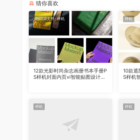
猜你喜欢
PSD源文件
·
样机
样机
12款光影时尚杂志画册书本手册P
10款
S样机封面内页vi智能贴图设计素
S样机
材
样机
样机