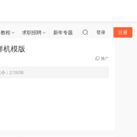
习教程
求职招聘
新年专题
登录
注册
能样机模版
推广
大小：
2.19GB