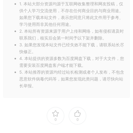
1. 本站大部分资源均源于互联网收集整理和网友投稿，仅
供个人学习交流使用，不存在任何商业目的与商业用途。
如果您下载本站文件，表示您同意只将此文件用于参考、
学习使用而非其他任何用途。
三、高效后期处理，提升创作力
2. 本站所有资源来源于用户上传和网络，如有侵权请及时
联系我们，核实后会第一时间予以下架并删除。
通过D BLEND 1.0 汉化版PS插件，用户可以更高效地进行后期处
3. 如果您发现本站文件已经失效不能下载，请联系站长尽
理，实现各种创意效果。这款插件的全面功能升级和广泛兼容性
快修正。
为图像后期处理提供了更多可能性，成为设计师和摄影师不可或
4. 本站提供的资源多数为百度网盘下载，对于大文件，您
缺的利器。
需要安装百度网盘客户端才能下载。
5. 本站推荐的资源均经过站长检测或者个人发布，不包含
总而言之，D BLEND 1.0 汉化版PS插件凭借其稳定的性能、多样
恶意软件病毒代码等，如果您发现此类问题，请尽快向站
化的图层混合功能和广泛兼容性，成为了图像处理领域的佼佼
长举报。
者。无论您是专业的设计师还是摄影师，这款插件都能为您的创
作带来更多可能性，让您的作品更加出色。
今天就与你分享到这里吧！我是[慢淘时光]，和你分享每一份的
美好。感谢你的关注和阅读。
0
0