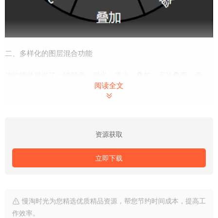
二、多样化的图层混合功能
这款插件提供了一键颜色、强光、柔光、叠加、正片叠底、变
阅读全文
亮、滤色、颜色减淡等图层混合功能。这些功能让用户能够更高
效地完成图像处理，轻松实现各种效果的叠加和调整。无论是调
整色彩、增强明暗对比，还是制作特殊效果，D BLEND 1.0 汉化
版都能满足用户的多样化需求。
资源获取
立即下载
慢淘时光为您精选优质精品资源，帮您节约时间成本，提高工
作效率。