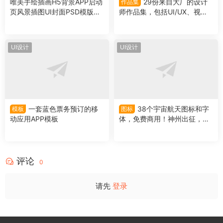
唯美手绘插画H5背景APP启动
29份来自大厂的设计
作品集
页风景插图UI封面PSD模版设
师作品集，包括UI/UX、视
计素材图
觉、车机、IP等作品
UI设计
UI设计
一套蓝色票务预订的移
38个宇宙航天图标和字
模板
图标
动应用APP模板
体，免费商用！神州出征，汉
字铸梦！
评论
0
请先
登录