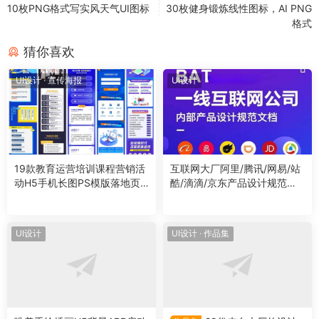
10枚PNG格式写实风天气UI图标
30枚健身锻炼线性图标，AI PNG
格式
猜你喜欢
UI设计
·
宣传海报
UI设计
19款教育运营培训课程营销活
互联网大厂阿里/腾讯/网易/站
动H5手机长图PS模版落地页U
酷/滴滴/京东产品设计规范文
I海报设计素材
档
UI设计
UI设计
·
作品集