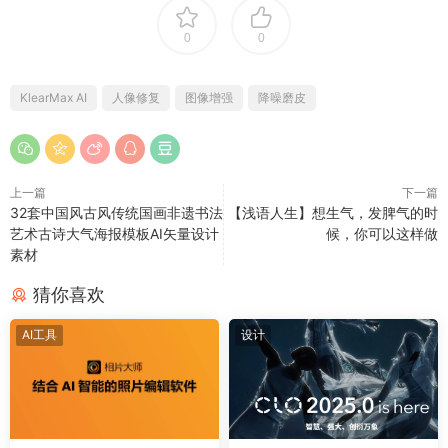
0
0
KlearMax AI
人像修复
图像增强
降噪磨皮
上一篇
下一篇
32套中国风古风传统国画非遗书法
【浅语人生】想生气，发脾气的时
艺术古诗大气海报模板AI矢量设计
候，你可以这样做
素材
猜你喜欢
AI工具
设计