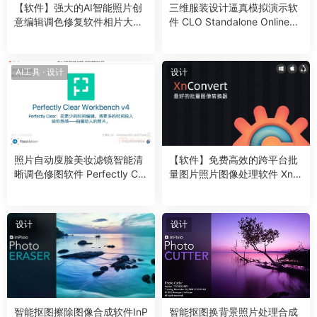
【软件】强大的AI智能照片创
三维服装设计逼真模拟演示软
意编辑调色修复软件相片大师
件 CLO Standalone OnlineAu
CyberLink PhotoDirector Ultr
th 2025.0.128 Win
a 2025 v16.4.1715.0 Win中
文版
AI工具
·
设计
设计
照片自动廋脸美妆滤镜智能清
【软件】免费高效的跨平台批
晰调色修图软件 Perfectly Cle
量图片照片图像处理软件 XnC
ar WorkBench V4.7.0.2780
onvert v1.104.0 Win/Mac/Lin
Win/Mac中文版
ux中文版
设计
设计
智能抠图擦除图像合成软件InP
智能抠图换背景照片处理合成