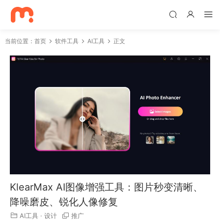
当前位置：
首页
软件工具
AI工具
正文
KlearMax AI图像增强工具：图片秒变清晰、
降噪磨皮、锐化人像修复
AI工具
·
设计
推广