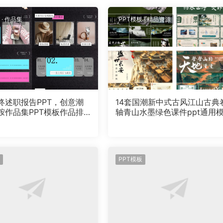
·
作品集
PPT模板
·
精品资源
年终述职报告PPT，创意潮
14套国潮新中式古风江山古典
胺作品集PPT模板作品排
轴青山水墨绿色课件ppt通用
素材
PPT模板