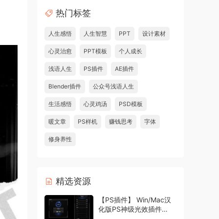
热门标签
人生感悟
人生智慧
PPT
设计素材
心灵治愈
PPT模板
个人成长
浅语人生
PS插件
AE插件
Blender插件
公众号浅语人生
生活感悟
心灵鸡汤
PSD模板
暖文章
PS样机
赚钱思考
字体
修身养性
精选资源
【PS插件】 Win/Mac汉
化版PS神级光效插件
Oniric1.3