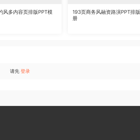
约风多内容页排版PPT模
193页商务风融资路演PPT排
册
请先
登录