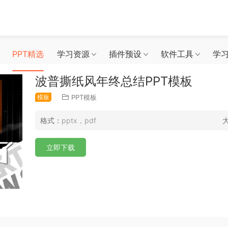
PPT精选
学习资源
插件预设
软件工具
学
波普撕纸风年终总结PPT模板
模板
PPT模板
格式：
pptx，pdf
立即下载