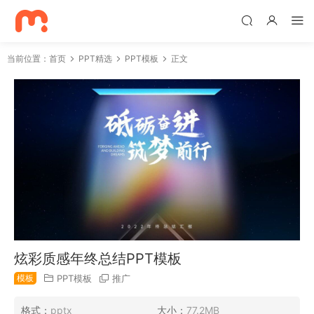
当前位置：
首页
PPT精选
PPT模板
正文
炫彩质感年终总结PPT模板
模板
PPT模板
推广
格式：
pptx
大小：
77.2MB