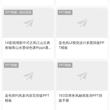
PPT模板
·
精品资源
PPT模板
14套国潮新中式古风江山古典
蓝色风UI视觉设计多图排版PP
卷轴青山水墨绿色课件ppt通
T模板
用模板素材
PPT模板
PPT模板
蓝色简约风多内容页排版PPT
193页商务风融资路演PPT排
模板
版手册