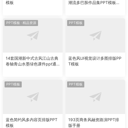
模板
潮流多巴胺作品集PPT模板作
品排版
PPT模板
·
精品资源
PPT模板
14套国潮新中式古风江山古典
蓝色风UI视觉设计多图排版PP
卷轴青山水墨绿色课件ppt通
T模板
用模板素材
PPT模板
PPT模板
蓝色简约风多内容页排版PPT
193页商务风融资路演PPT排
模板
版手册