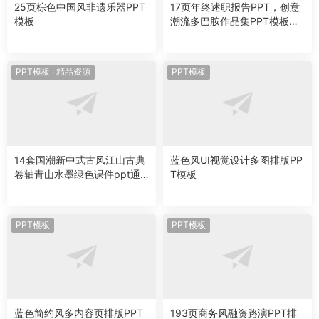
25页棕色中国风非遗乐器PPT
17页年终述职报告PPT，创意
模板
潮流多巴胺作品集PPT模板作
品排版
PPT模板
·
精品资源
PPT模板
14套国潮新中式古风江山古典
蓝色风UI视觉设计多图排版PP
卷轴青山水墨绿色课件ppt通
T模板
用模板素材
PPT模板
PPT模板
蓝色简约风多内容页排版PPT
193页商务风融资路演PPT排