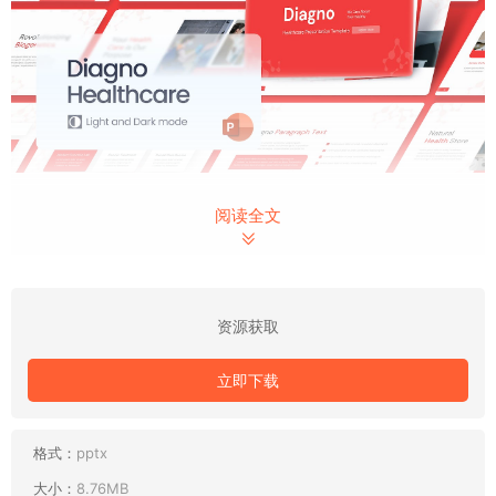
今天就与你分享到这里吧！我是[慢淘时光]，和你分享每一份的
阅读全文
美好。感谢你的关注和阅读。
资源获取
立即下载
格式：
pptx
大小：
8.76MB